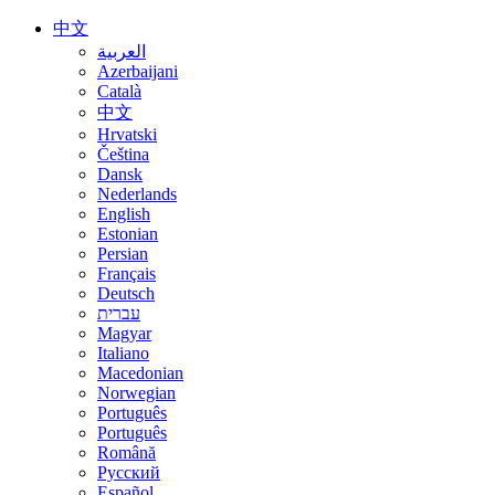
中文
العربية
Azerbaijani
Català
中文
Hrvatski
Čeština
Dansk
Nederlands
English
Estonian
Persian
Français
Deutsch
עברית
Magyar
Italiano
Macedonian
Norwegian
Português
Português
Română
Русский
Español