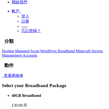
聯絡我們
帳戶
登入
註冊
-----
忘記密碼？
分類
Hosting
Managed Scout WordPress
Broadband
Minecraft Servers
Management Accounts
動作
查看購物車
Select your Broadband Package
40GB Broadband
£30.00/月